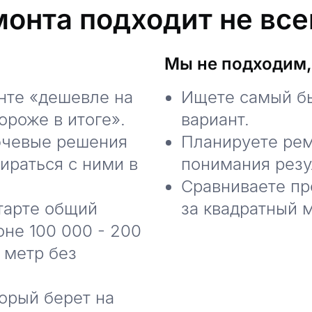
монта подходит не вс
Мы не подходим,
нте «дешевле на
Ищете самый б
ороже в итоге».
вариант.
ючевые решения
Планируете рем
бираться с ними в
понимания резу
Сравниваете пр
тарте общий
за квадратный м
не 100 000 - 200
 метр без
орый берет на