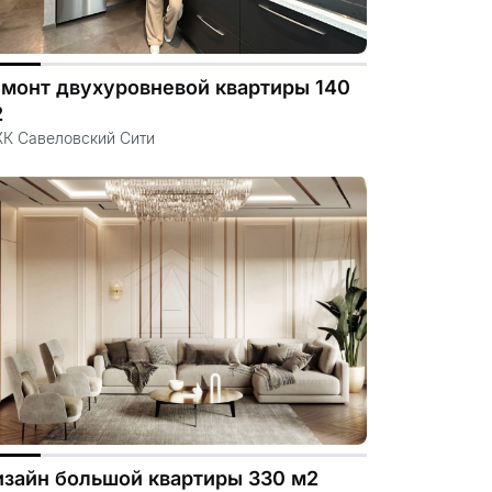
монт двухуровневой квартиры 140
2
ЖК Савеловский Сити
зайн большой квартиры 330 м2