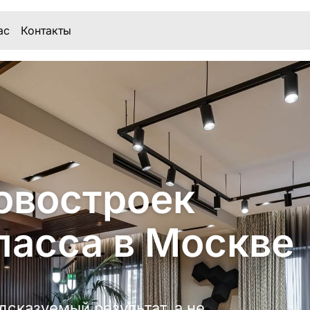
ас
Контакты
овостроек
ласса в Москве
дсказуемый результат, а не