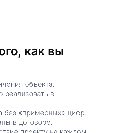
го, как вы
ичения объекта.
о реализовать в
а без «примерных» цифр.
апы в договоре.
тствие проекту на каждом