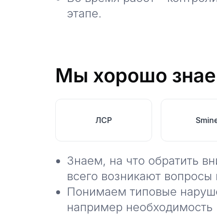
этапе.
Мы хорошо знае
н КРОСТ
ЛСР
Smin
Знаем, на что обратить в
всего возникают вопросы 
Понимаем типовые наруше
например необходимость 