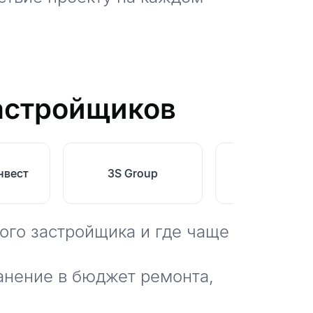
астройщиков
нвест
3S Group
Level Grou
ого застройщика и где чаще
анение в бюджет ремонта,