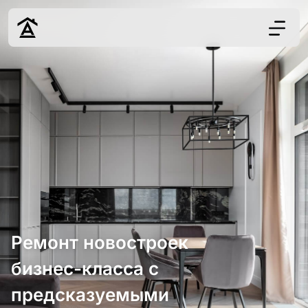
Дизайн
Ремонт
Цены
Наши работы
О нас
Контакты
г. Москва
8 (495) 109-
Ремонт новостроек
22-59
бизнес-класса с
предсказуемыми
Обсудить