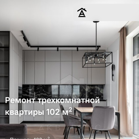
Дизайн
Ремонт
Цены
Наши работы
О нас
Контакты
г. Москва
Ремонт трехкомнатной
8 (495) 109-
22-59
2
квартиры 102 м
Обсудить
2