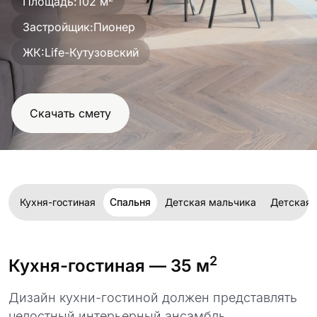
Площадь:
102 м
проект
Застройщик:
Пионер
ЖК:
Life-Кутузовский
Скачать смету
Кухня-гостиная
Спальня
Детская мальчика
Детская 
2
Кухня-гостиная
— 35 м
Дизайн кухни-гостиной должен представлять
целостный интерьерный ансамбль,