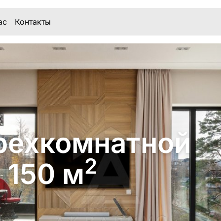
ас
Контакты
рехкомнатной
2
 150 м