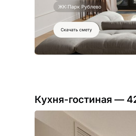
ЖК:
Парк Рублево
Скачать смету
Кухня-гостиная
— 4