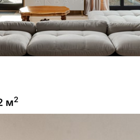
2
2 м