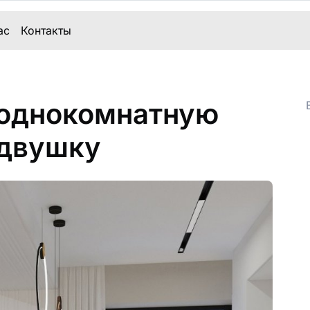
ас
Контакты
 однокомнатную
одвушку