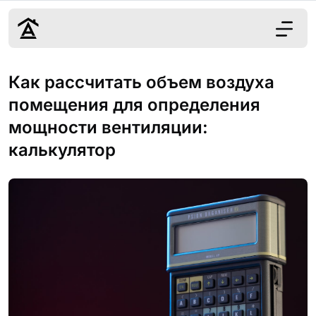
Дизайн
Как рассчитать объем воздуха
Ремонт
помещения для определения
Цены
мощности вентиляции:
Наши работы
калькулятор
О нас
Контакты
г. Москва
8 (495) 109-
22-59
Обсудить