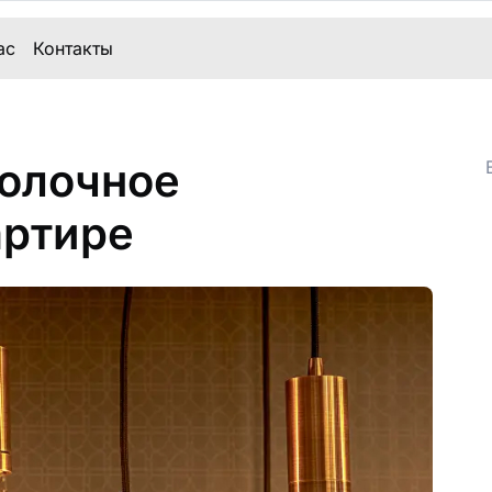
ас
Контакты
толочное
артире