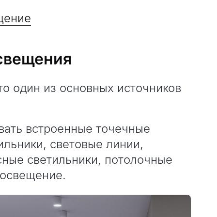
щение
свещения
о один из основных источников
вать встроенные точечные
ильники, световые линии,
сные светильники, потолочные
 освещение.