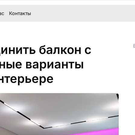
ас
Контакты
инить балкон с
нные варианты
нтерьере