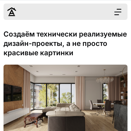
Дизайн
Создаём технически реализуемые
Ремонт
дизайн-проекты, а не просто
Цены
красивые картинки
Наши работы
О нас
Контакты
г. Москва
8 (495) 109-
22-59
Обсудить