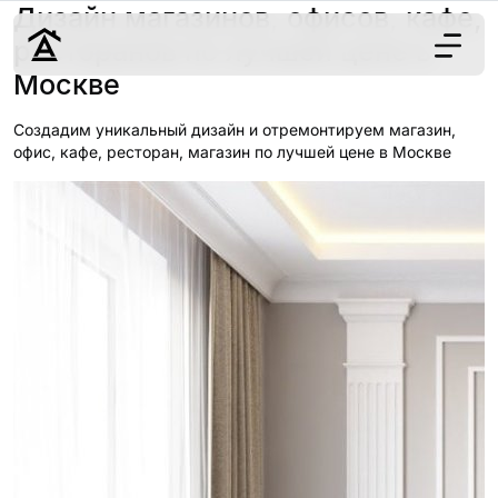
Дизайн магазинов, офисов, кафе,
ресторанов по лучшей цене в
Москве
Дизайн
Создадим уникальный дизайн и отремонтируем магазин,
Ремонт
офис, кафе, ресторан, магазин по лучшей цене в Москве
Цены
Наши работы
О нас
Контакты
г. Москва
8 (495) 109-
22-59
Обсудить