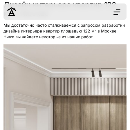
Дизайн интерьера квартир 122
2
м
в Москве
Мы достаточно часто сталкиваемся с запросом разработки
2
Дизайн
дизайна интерьера квартир площадью 122 м
в Москве.
Ниже вы найдете некоторые из наших работ.
Ремонт
Цены
Наши работы
О нас
Контакты
г. Москва
8 (495) 109-
22-59
Обсудить