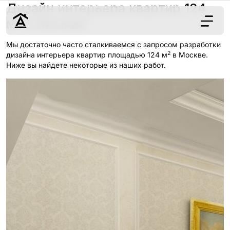
Дизайн интерьера квартир 124
2
м
в Москве
Мы достаточно часто сталкиваемся с запросом разработки
2
Дизайн
дизайна интерьера квартир площадью 124 м
в Москве.
Ниже вы найдете некоторые из наших работ.
Ремонт
Цены
Наши работы
О нас
Контакты
г. Москва
8 (495) 109-
22-59
Обсудить