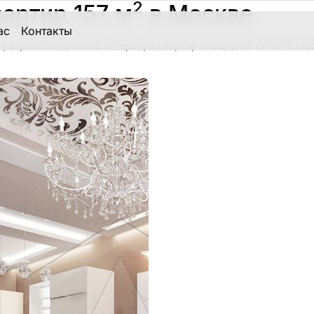
2
артир 157 м
в Москве
ас
Контакты
2
 разработки дизайна интерьера квартир площадью 157 м
в Мос