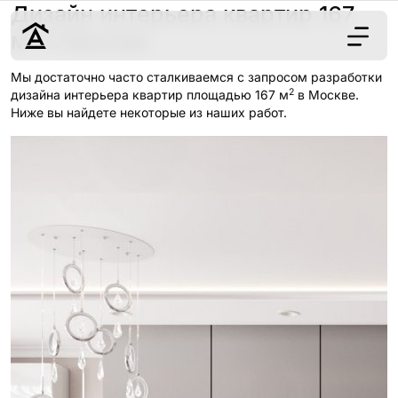
Дизайн интерьера квартир 167
2
м
в Москве
Мы достаточно часто сталкиваемся с запросом разработки
2
Дизайн
дизайна интерьера квартир площадью 167 м
в Москве.
Ниже вы найдете некоторые из наших работ.
Ремонт
Цены
Наши работы
О нас
Контакты
г. Москва
8 (495) 109-
22-59
Обсудить