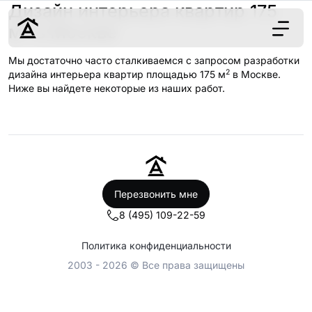
Дизайн интерьера квартир 175
2
м
в Москве
Мы достаточно часто сталкиваемся с запросом разработки
2
Дизайн
дизайна интерьера квартир площадью 175 м
в Москве.
Ниже вы найдете некоторые из наших работ.
Ремонт
Цены
Наши работы
О нас
Контакты
Перезвонить мне
г. Москва
8 (495) 109-22-59
8 (495) 109-
22-59
Политика конфиденциальности
2003 - 2026 © Все права защищены
Обсудить