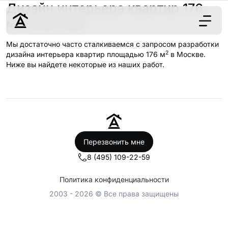
Дизайн интерьера квартир 176
2
м
в Москве
Мы достаточно часто сталкиваемся с запросом разработки
2
Дизайн
дизайна интерьера квартир площадью 176 м
в Москве.
Ниже вы найдете некоторые из наших работ.
Ремонт
Цены
Наши работы
О нас
Контакты
Перезвонить мне
г. Москва
8 (495) 109-22-59
8 (495) 109-
22-59
Политика конфиденциальности
2003 - 2026 © Все права защищены
Обсудить