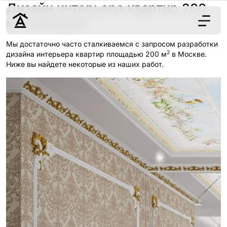
Дизайн интерьера квартир 200
2
м
в Москве
Мы достаточно часто сталкиваемся с запросом разработки
2
Дизайн
дизайна интерьера квартир площадью 200 м
в Москве.
Ниже вы найдете некоторые из наших работ.
Ремонт
Цены
Наши работы
О нас
Контакты
г. Москва
8 (495) 109-
22-59
Обсудить