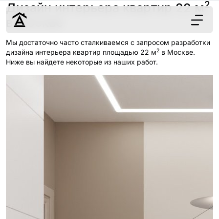
2
Дизайн интерьера квартир 22 м
в Москве
Мы достаточно часто сталкиваемся с запросом разработки
2
Дизайн
дизайна интерьера квартир площадью 22 м
в Москве.
Ниже вы найдете некоторые из наших работ.
Ремонт
Цены
Наши работы
О нас
Контакты
г. Москва
8 (495) 109-
22-59
Обсудить