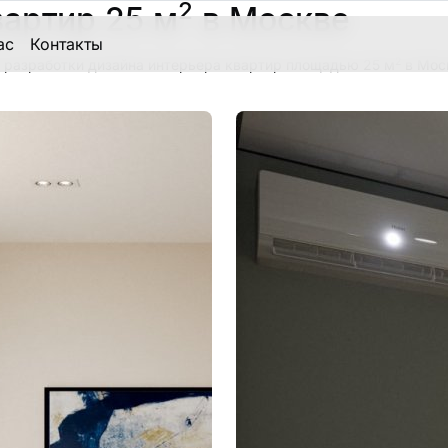
2
вартир 25 м
в Москве
ас
Контакты
2
 разработки дизайна интерьера квартир площадью 25 м
в Моск