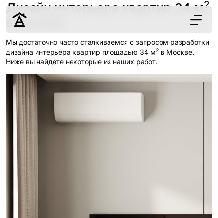
2
Дизайн интерьера квартир 34 м
в Москве
Мы достаточно часто сталкиваемся с запросом разработки
2
Дизайн
дизайна интерьера квартир площадью 34 м
в Москве.
Ниже вы найдете некоторые из наших работ.
Ремонт
Цены
Наши работы
О нас
Контакты
г. Москва
8 (495) 109-
22-59
Обсудить