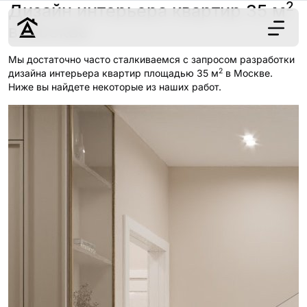
2
Дизайн интерьера квартир 35 м
в Москве
Мы достаточно часто сталкиваемся с запросом разработки
2
Дизайн
дизайна интерьера квартир площадью 35 м
в Москве.
Ниже вы найдете некоторые из наших работ.
Ремонт
Цены
Наши работы
О нас
Контакты
г. Москва
8 (495) 109-
22-59
Обсудить