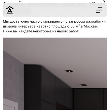
2
Дизайн интерьера квартир 50 м
в Москве
Мы достаточно часто сталкиваемся с запросом разработки
2
Дизайн
дизайна интерьера квартир площадью 50 м
в Москве.
Ниже вы найдете некоторые из наших работ.
Ремонт
Цены
Наши работы
О нас
Контакты
г. Москва
8 (495) 109-
22-59
Обсудить