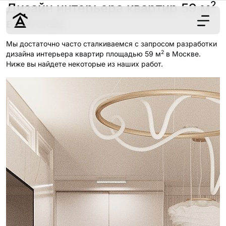
2
Дизайн интерьера квартир 59 м
в Москве
Мы достаточно часто сталкиваемся с запросом разработки
2
Дизайн
дизайна интерьера квартир площадью 59 м
в Москве.
Ниже вы найдете некоторые из наших работ.
Ремонт
Цены
Наши работы
О нас
Контакты
г. Москва
8 (495) 109-
22-59
Обсудить