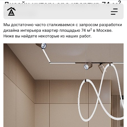
2
Дизайн интерьера квартир 74 м
в Москве
Мы достаточно часто сталкиваемся с запросом разработки
2
Дизайн
дизайна интерьера квартир площадью 74 м
в Москве.
Ниже вы найдете некоторые из наших работ.
Ремонт
Цены
Наши работы
О нас
Контакты
г. Москва
8 (495) 109-
22-59
Обсудить