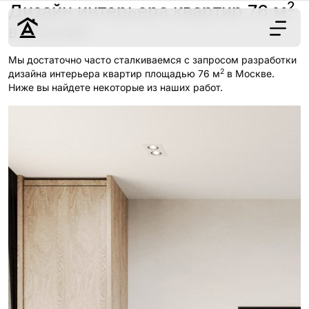
2
Дизайн интерьера квартир 76 м
в Москве
Мы достаточно часто сталкиваемся с запросом разработки
2
Дизайн
дизайна интерьера квартир площадью 76 м
в Москве.
Ниже вы найдете некоторые из наших работ.
Ремонт
Цены
Наши работы
О нас
Контакты
г. Москва
8 (495) 109-
22-59
Обсудить