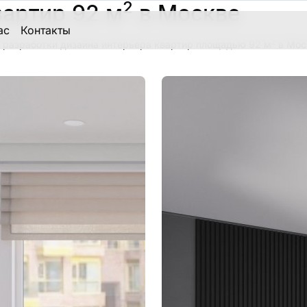
2
вартир 92 м
в Москве
ас
Контакты
2
 разработки дизайна интерьера квартир площадью 92 м
в Мос