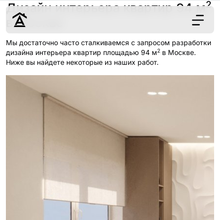
2
Дизайн интерьера квартир 94 м
в Москве
Мы достаточно часто сталкиваемся с запросом разработки
2
Дизайн
дизайна интерьера квартир площадью 94 м
в Москве.
Ниже вы найдете некоторые из наших работ.
Ремонт
Цены
Наши работы
О нас
Контакты
г. Москва
8 (495) 109-
22-59
Обсудить