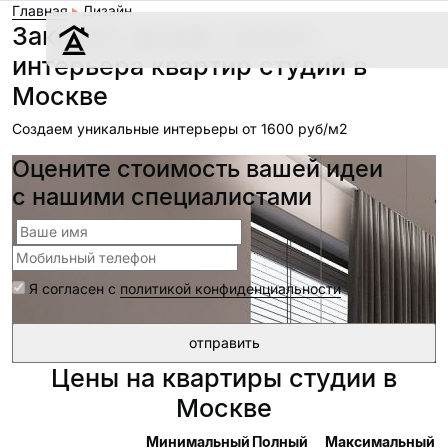
Главная
Дизайн
Заказать дизайн-проект
интерьера квартир студий в
Москве
Дизайн
Создаем уникальные интерьеры от 1600 руб/м2
Ремонт
Цены
Оцените стоимость вашей идеи
Наши работы
с нашими специалистами
О нас
Контакты
Я согласен с
политикой конфиденциальности
г. Москва
8 (495) 109-
22-59
Цены на квартиры студии в
Москве
Обсудить
Минимальный
Полный
Максимальный