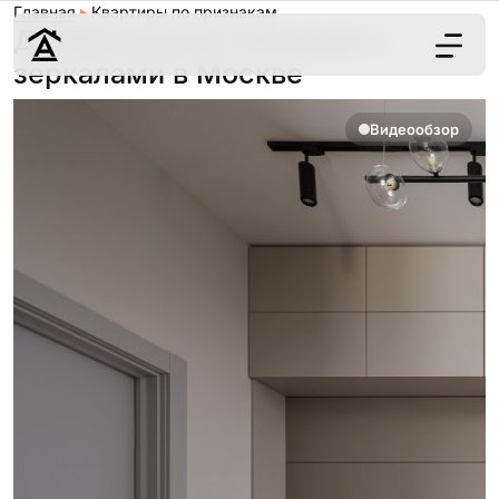
Главная
Квартиры по признакам
Дизайн кухонь-гостиных с
зеркалами в Москве
Дизайн
Видеообзор
Ремонт
Цены
Наши работы
О нас
Контакты
г. Москва
8 (495) 109-
22-59
Обсудить