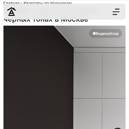
Главная
Квартиры по признакам
Дизайн кухонь-гостиных в
черных тонах в Москве
Дизайн
Видеообзор
Ремонт
Цены
Наши работы
О нас
Контакты
г. Москва
8 (495) 109-
22-59
Обсудить