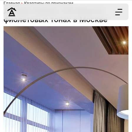
Главная
Квартиры по признакам
Дизайн кухонь-гостиных в
фиолетовых тонах в Москве
Дизайн
Ремонт
Цены
Наши работы
О нас
Контакты
г. Москва
8 (495) 109-
22-59
Обсудить