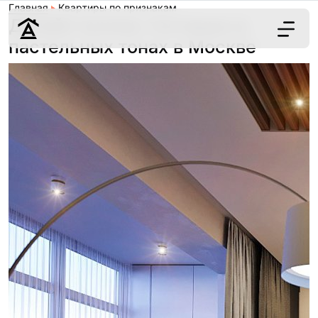
Главная
Квартиры по признакам
Дизайн кухонь-гостиных в
пастельных тонах в Москве
Дизайн
Ремонт
Цены
Наши работы
О нас
Контакты
г. Москва
8 (495) 109-
22-59
Обсудить