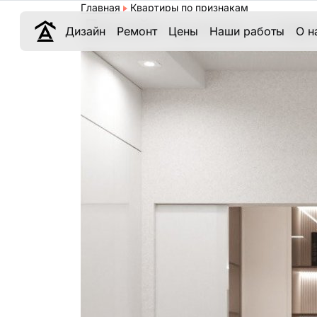
Главная
Квартиры по признакам
Дизайн кухонь с пар
Дизайн
Ремонт
Цены
Наши работы
О н