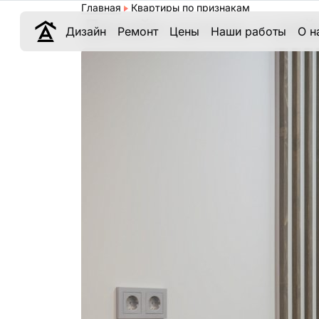
Главная
Квартиры по признакам
Дизайн кухонь с ре
Дизайн
Ремонт
Цены
Наши работы
О н