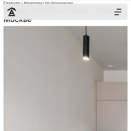
Главная
Квартиры по признакам
Дизайн кухонь в теплых тонах в
Москве
Дизайн
Ремонт
Цены
Наши работы
О нас
Контакты
г. Москва
8 (495) 109-
22-59
Обсудить