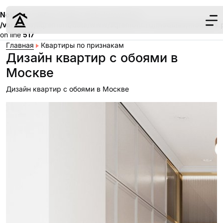
Notice
: Undefined index: meta_keywords in
/var/www/aqremont/data/www/aqremont.ru/modules/modules.
on line
517
Главная
Квартиры по признакам
Дизайн квартир с обоями в
Москве
Дизайн квартир с обоями в Москве
Дизайн
Ремонт
Цены
Наши работы
О нас
Контакты
г. Москва
8 (495) 109-
22-59