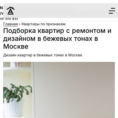
Notice
: Undefined index: meta_keywords in
/var/www/aqremont/data/www/aqremont.ru/modules/modules.
on line
517
Главная
Квартиры по признакам
Подборка квартир с ремонтом и
дизайном в бежевых тонах в
Москве
Дизайн
Дизайн квартир в бежевых тонах в Москве
Ремонт
Цены
Наши работы
О нас
Контакты
г. Москва
8 (495) 109-
22-59