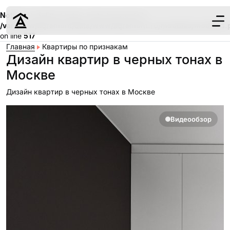
Notice
: Undefined index: meta_keywords in
/var/www/aqremont/data/www/aqremont.ru/modules/modules.
on line
517
Главная
Квартиры по признакам
Дизайн квартир в черных тонах в
Москве
Дизайн квартир в черных тонах в Москве
Дизайн
Ремонт
Видеообзор
Цены
Наши работы
О нас
Контакты
г. Москва
8 (495) 109-
22-59