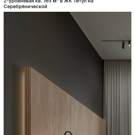
2-уровневая кв. 165 м² в ЖК Титул на
Серебрянической