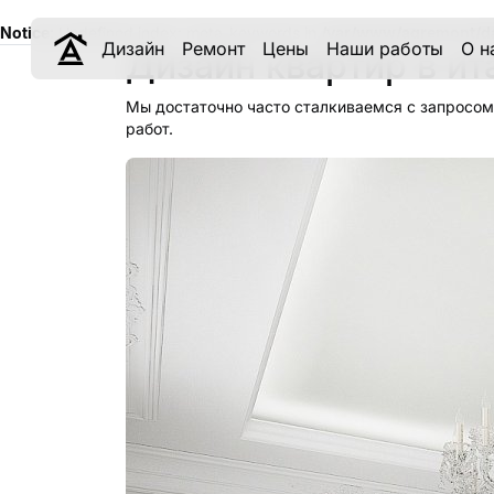
Notice
: Undefined index: meta_keywords in
/var/www/aqremont/d
Дизайн
Ремонт
Цены
Наши работы
О н
Дизайн квартир в ит
Мы достаточно часто сталкиваемся с запросом
работ.