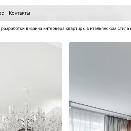
ata/www/aqremont.ru/modules/modules.php
on line
582
ас
Контакты
альянском стиле в Москве
 разработки дизайна интерьера квартиры в итальянском стиле 