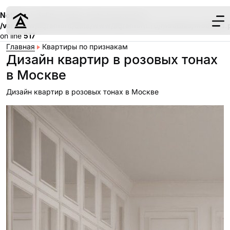
Notice
: Undefined index: meta_keywords in
/var/www/aqremont/data/www/aqremont.ru/modules/modules.
on line
517
Главная
Квартиры по признакам
Дизайн квартир в розовых тонах
в Москве
Дизайн квартир в розовых тонах в Москве
Дизайн
Ремонт
Цены
Наши работы
О нас
Контакты
г. Москва
8 (495) 109-
22-59