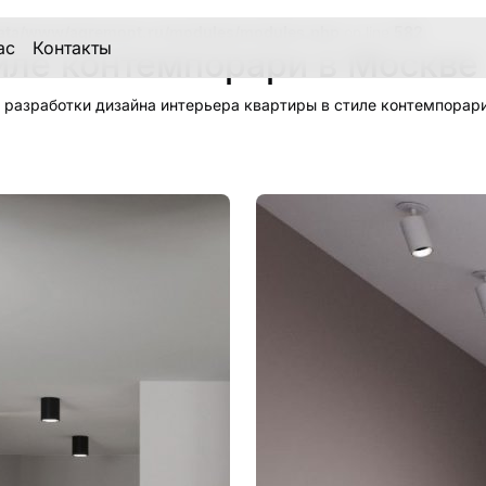
ata/www/aqremont.ru/modules/modules.php
on line
582
ас
Контакты
тиле контемпорари в Москве
 разработки дизайна интерьера квартиры в стиле контемпорари