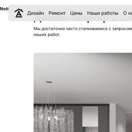
Notice
: Undefined index: meta_keywords in
/var/www/aqremont/d
Дизайн
Ремонт
Цены
Наши работы
О н
Дизайн квартир в с
Мы достаточно часто сталкиваемся с запросом
наших работ.