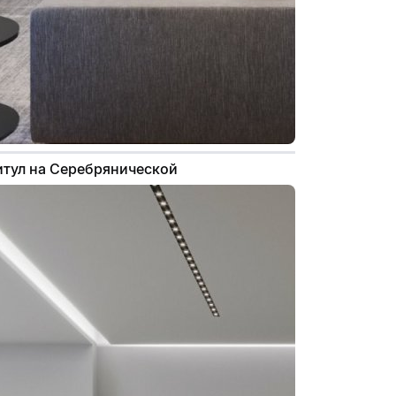
Титул на Серебрянической