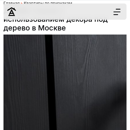
Главная
Квартиры по признакам
Дизайн спален с
использованием декора под
дерево в Москве
Дизайн
Ремонт
Цены
Наши работы
О нас
Контакты
г. Москва
8 (495) 109-
22-59
Обсудить