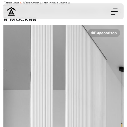
Главная
Квартиры по признакам
Дизайн спален в холодных тонах
в Москве
Дизайн
Видеообзор
Ремонт
Цены
Наши работы
О нас
Контакты
г. Москва
8 (495) 109-
22-59
Обсудить