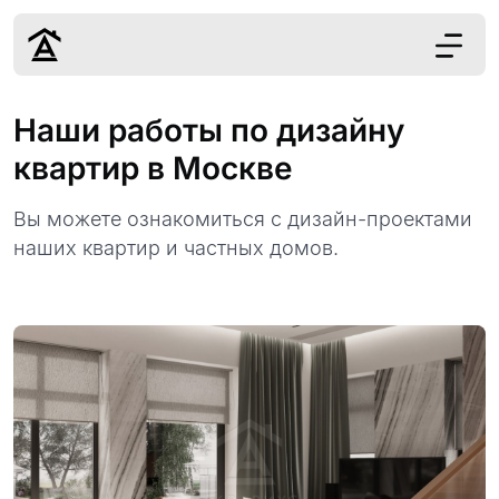
Дизайн
Наши работы по дизайну
Ремонт
квартир в Москве
Цены
Наши работы
Вы можете ознакомиться с дизайн-проектами
О нас
наших квартир и частных домов.
Контакты
г. Москва
8 (495) 109-
22-59
Обсудить