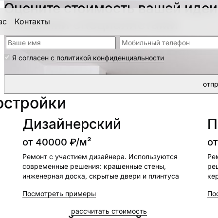
Оцените стоимость вашей идеи
с нашими специалистами
ас
Контакты
Я согласен с
политикой конфиденциальности
остройки
Дизайнерский
П
от
40000
₽/м²
о
Ремонт с участием дизайнера. Используются
Ре
современные решения: крашенные стены,
ре
инженерная доска, скрытые двери и плинтуса
ке
Посмотреть примеры
По
рассчитать стоимость