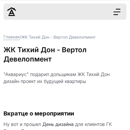
Дизайн
Главная
/
ЖК Тихий Дон - Вертол Девелопмент
Ремонт
Цены
ЖК Тихий Дон - Вертол
Наши работы
Девелопмент
О нас
Контакты
"Аквариус" подарил дольщикам ЖК Тихий Дон
дизайн проект их будущей квартиры
г. Москва
8 (495) 109-
22-59
Вкратце о мероприятии
Ну вот и прошел
День дизайна
для клиентов ГК
Обсудить