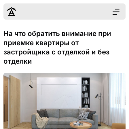
Дизайн
На что обратить внимание при
Ремонт
приемке квартиры от
Цены
застройщика с отделкой и без
Наши работы
отделки
О нас
Контакты
г. Москва
8 (495) 109-
22-59
Обсудить