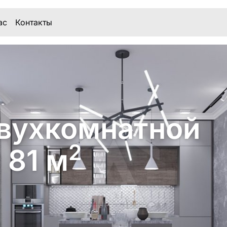
ас
Контакты
вухкомнатной
2
 81 м