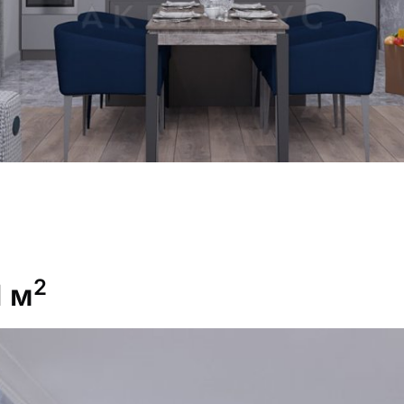
2
1 м