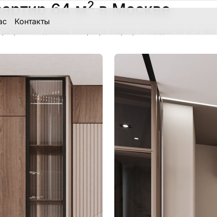
2
вартир 64 м
в Москве
ас
Контакты
2
 разработки дизайна интерьера квартир площадью 64 м
в Мос