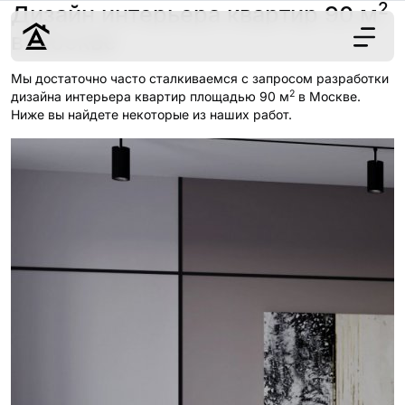
2
Дизайн интерьера квартир 90 м
в Москве
Мы достаточно часто сталкиваемся с запросом разработки
2
Дизайн
дизайна интерьера квартир площадью 90 м
в Москве.
Ниже вы найдете некоторые из наших работ.
Ремонт
Цены
Наши работы
О нас
Контакты
г. Москва
8 (495) 109-
22-59
Обсудить